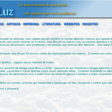
o assustar as pessoas, mas saibam que jah existem no mundo algumas criancas que apenas 
r sem comer durante os 9 meses, meu filho jah ira nascer com um sistema digestivo e um s
o ira se desenvolver sem problemas e sei tambem que terei um filho diferente... mas lindo!
ernidade, doa 40 aos 50 preciso cuidar do rejuvenecimento da materia... O mundo nao esta 
quidos... (agua e sucos naturais de frutas).
 pararem de obrigar seus filhos a comer... pararem de dar biotonicos e drogas para lhes ab
reca frutas, castanhas e sucos naturais como opcao alimentar diaria... Estamos estudando os
zacao da alimentacao virou a maior fonte de renda do planeta e tambem a maior responsav
s filhos em comida, achando que batata frita e hamburger do Mac Donald eh o melhor para ele
ivre e prospera!