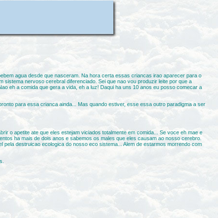
bebem agua desde que nasceram. Na hora certa essas criancas irao aparecer para o
istema nervoso cerebral diferenciado. Sei que nao vou produzir leite por que a
! Nao eh a comida que gera a vida, eh a luz! Daqui ha uns 10 anos eu posso comecar a
pronto para essa crianca ainda... Mas quando estiver, esse essa outro paradigma a ser
rir o apetite ate que eles estejam viciados totalmente em comida... Se voce eh mae e
 alimentos ha mais de dois anos e sabemos os males que eles causam ao nosso cerebro.
el pela destruicao ecologica do nosso eco sistema... Alem de estarmos morrendo com
s.