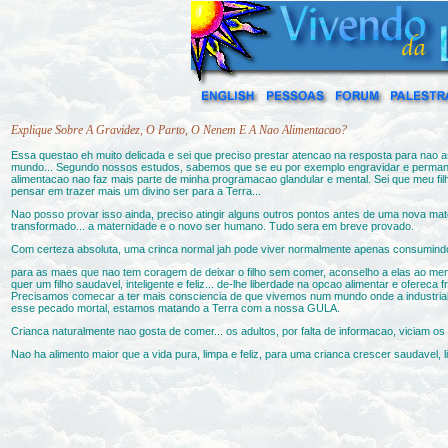
Explique Sobre A Gravidez, O Parto, O Nenem E A Nao Alimentacao?
Essa questao eh muito delicada e sei que preciso prestar atencao na resposta para na
mundo... Segundo nossos estudos, sabemos que se eu por exemplo engravidar e permanece
alimentacao nao faz mais parte de minha programacao glandular e mental. Sei que meu filh
pensar em trazer mais um divino ser para a Terra...
Nao posso provar isso ainda, preciso atingir alguns outros pontos antes de uma nova mat
transformado... a maternidade e o novo ser humano. Tudo sera em breve provado.
Com certeza absoluta, uma crinca normal jah pode viver normalmente apenas consumindo li
para as maes que nao tem coragem de deixar o filho sem comer, aconselho a elas ao menos
quer um filho saudavel, inteligente e feliz... de-lhe liberdade na opcao alimentar e ofe
Precisamos comecar a ter mais consciencia de que vivemos num mundo onde a industriali
esse pecado mortal, estamos matando a Terra com a nossa GULA.
Crianca naturalmente nao gosta de comer... os adultos, por falta de informacao, viciam o
Nao ha alimento maior que a vida pura, limpa e feliz, para uma crianca crescer saudavel, l